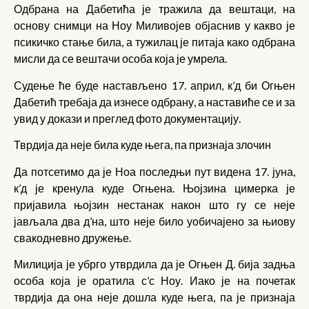
Одбрана на Дабетића је тражила да вештаци, на
основу снимци на Ноу Миливојев објаснив у какво је
псикичко стање била, а тужилац је питаја како одбрана
мисли да се вештачи особа која је умрела.
Судење ће буде настављено 17. април, к’д би Огњен
Дабетић требаја да изнесе одбрану, а наставиће се и за
увид у докази и преглед фото документацију.
Тврдија да неје била куде њега, па признаја злочин
Да потсетимо да је Ноа последњи пут видена 17. јуна,
к’д је кренула куде Огњена. Њојзина цимерка је
пријавила њојзин нестанак након што гу се неје
јављала два д’на, што неје било уобичајено за њиову
свакодневно дружење.
Милиција је убрго утврдила да је Огњен Д. бија задња
особа која је оратила с’с Ноу. Иако је на почетак
тврдија да она неје дошла куде њега, па је признаја