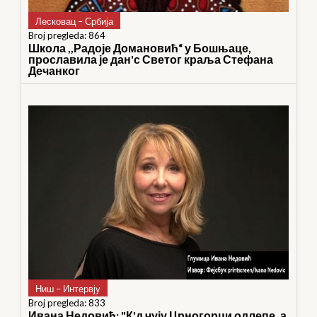
Лесковац – Србија
Broj pregleda: 864
Школа ,,Радоје Домановић“ у Бошњаце,
прославила је дан'с Светог краља Стефана
Дечанког
Ниш – Интервју
Broj pregleda: 833
Ивана Недовић: "К'д чују Црногорци одлепе, а