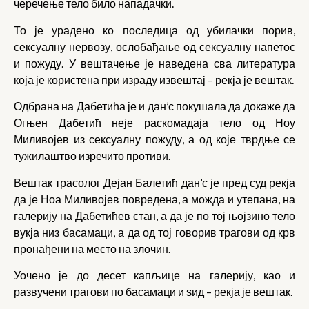
черечење тело било нападачки.
То је урадено ко последица од убилачки порив,
сексуалну нервозу, ослобађање од сексуалну напетос
и пожуду. У вештачење је наведена сва литература
која је користена при израду извештај – рекја је вештак.
Одбрана на Дабетића је и дан’с покушала да докаже да
Огњен Дабетић неје раскомадаја тело од Ноу
Миливојев из сексуалну пожуду, а од које тврдње се
тужилаштво изречито противи.
Вештак трасолог Дејан Балетић дан’с је пред суд рекја
да је Ноа Миливојев повредена, а можда и утепана, на
галерију на Дабетићев стан, а да је по тој њојзино тело
вукја низ басамаци, а да од тој говорив трагови од крв
пронађени на место на злочин.
Уочено је до десет капљице на галерију, као и
развучени трагови по басамаци и ѕид – рекја је вештак.