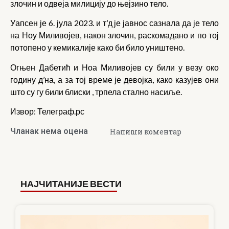
злочин и одвеја милицију до њејзино тело.
Уапсен је 6. јула 2023. и т’д је јавнос сазнала да је тело
на Ноу Миливојев, након злочин, раскомадано и по тој
потопено у кемикалије како би било уништено.
Огњен Дабетић и Ноа Миливојев су били у везу око
годину д’на, а за тој време је девојка, како казујев они
што су гу били блиски , трпела стално насиље.
Извор: Телеграф.рс
Чланак нема оцена
Напиши коментар
НАЈЧИТАНИЈЕ ВЕСТИ