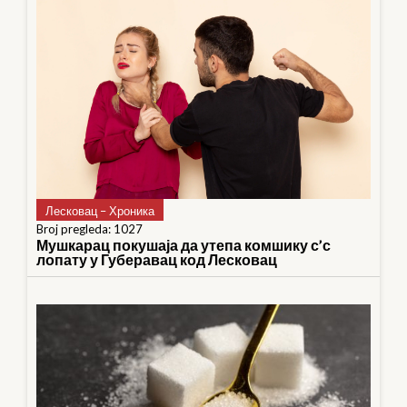
Лесковац – Хроника
Broj pregleda: 1027
Мушкарац покушаја да утепа комшику с’с
лопату у Губеравац код Лесковац