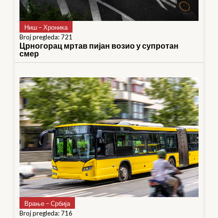
Ниш – Хроника
Broj pregleda: 721
Црногорац мртав пијан возио у супротан
смер
Врање – Србија
Broj pregleda: 716