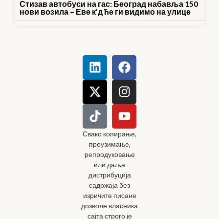
Стизав автобуси на гас: Београд набавља 150
нови возила – Еве к'д ће ги видимо на улице
Свако копирање,
преузимање,
репродуковање
или даља
дистрибуција
садржаја без
изричите писане
дозволе власника
сајта строго је