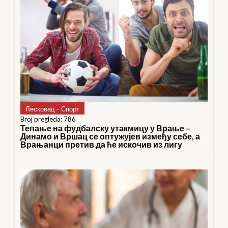
Лесковац – Спорт
Broj pregleda: 786
Тепање на фудбалску утакмицу у Врање –
Динамо и Вршац се оптужујев између себе, а
Врањанци претив да ће искочив из лигу