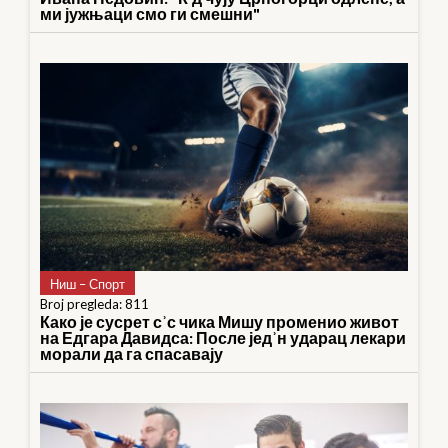
ми јужњаци смо ги смешни"
Ниш – Спорт
Broj pregleda: 811
Како је сусрет сʾс чика Мишу променио живот
на Едгара Давидса: После једʾн ударац лекари
морали да га спасавају