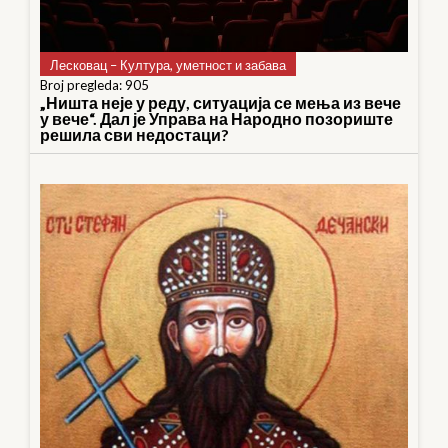
Лесковац – Култура, уметност и забава
Broj pregleda: 905
„Ништа неје у реду, ситуација се мења из вече
у вече“. Дал је Управа на Народно позориште
решила сви недостаци?