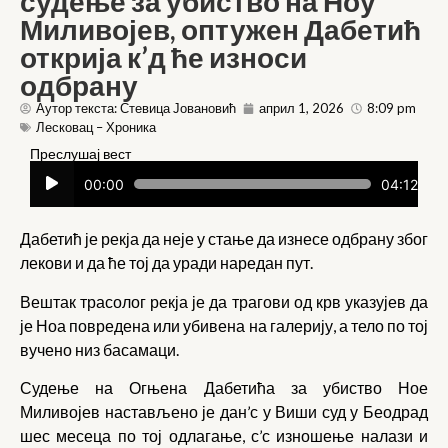
судење за убиство на Ноу
Миливојев, оптужен Дабетић
открија к’д ће износи
одбрану
Аутор текста: Стевица Јовановић
април 1, 2026
8:09 pm
Лесковац – Хроника
Преслушај вест
Прегледач
00:00
04:12
звучних
записа
Дабетић је рекја да неје у стање да изнесе одбрану због
лекови и да ће тој да уради наредан пут.
Вештак трасолог рекја је да трагови од крв указујев да
је Ноа повредена или убивена на галерију, а тело по тој
вучено низ басамаци.
Судење на Огњена Дабетића за убиство Ное
Миливојев настављено је дан’с у Виши суд у Беодрад
шес месеца по тој одлагање, с’с изношење налази и