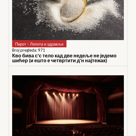
Пирот – Лепота и здравље
Broj pregleda: 971
Кво бива с'с тело кад две недеље не једемо
шићер (и ешто е четвртити д'н најтежак)