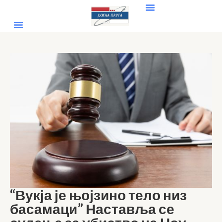
“Вукја је њојзино тело низ
басамаци” Наставља се