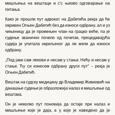
мишљења на вештаци и с’с њиово одговарање на
питања.
Како је прошли пут адвокат на Дабетића рекја да ће
окривен Огњен Дабетић без да износи одбрану, ал и уз
чињеницу да је промењен члан на грацко веће, па је
судење званично почело од почетак, прецедавајућа
судија је упитала окриљеног да ли жели да износи
одбрану.
„Под јаки сам лекови и несам у стање. Нећу и несам у
стање. Ћу си изнесем одбрану други пут“ – рекја је
Огњен Дабетић.
Вештак на судску медицину др Владимир Живковић на
данашње судење је образложија налаз и мишљење од
вештака.
Он је неколко пут поновија да остаје при налаз и
мишљење које је даја, а у које је наведено да је