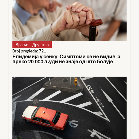
Врање – Друштво
Broj pregleda: 721
Епидемија у сенку: Симптоми се не видив, а
преко 20.000 људи не знаје од што болује