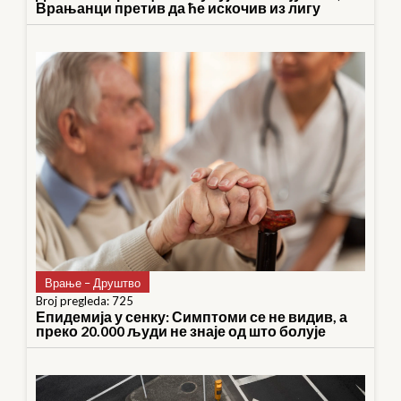
Врањанци претив да ће искочив из лигу
Врање – Друштво
Broj pregleda: 725
Епидемија у сенку: Симптоми се не видив, а
преко 20.000 људи не знаје од што болује