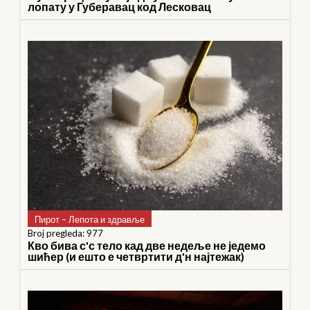
лопату у Губеравац код Лесковац
Пирот – Лепота и здравље
Broj pregleda: 977
Кво бива с'с тело кад две недеље не једемо
шићер (и ешто е четвртити д'н најтежак)