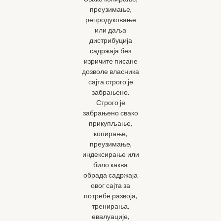
преузимање,
репродуковање
или даља
дистрибуција
садржаја без
изричите писане
дозволе власника
сајта строго је
забрањено.
Строго је
забрањено свако
прикупљање,
копирање,
преузимање,
индексирање или
било каква
обрада садржаја
овог сајта за
потребе развоја,
тренирања,
евалуације,