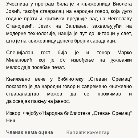
Учесница у програм била је и књижевница Виолета
Јовић, такође стваралац на народни говор, која дуго
године прати и критички вреднује рад на Негославу
Станојевић. Језик на Заплање, захваљујући на
модерне технологије, нашја је пут до читаоци у свет,
што је на књижевницу донело бројни сарадници.
Специјалан гост бија је и тенор Марко
Милановић, кој је с’с извођење на јужњачки
мелос даја посебан печат.
Књижевно вече у библиотеку „Стеван Сремац“
показало је да народни говор и савремено књижевно
стваралаштво можев да се прожимав и
да освајав пажњу на јавнос.
Извор:
Фејсбук/Народна библиотека „Стеван Сремац“
Ниш
Чланак нема оцена
Напиши коментар