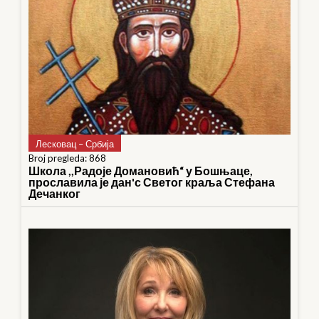
Лесковац – Србија
Broj pregleda: 868
Школа ,,Радоје Домановић“ у Бошњаце,
прославила је дан'с Светог краља Стефана
Дечанког