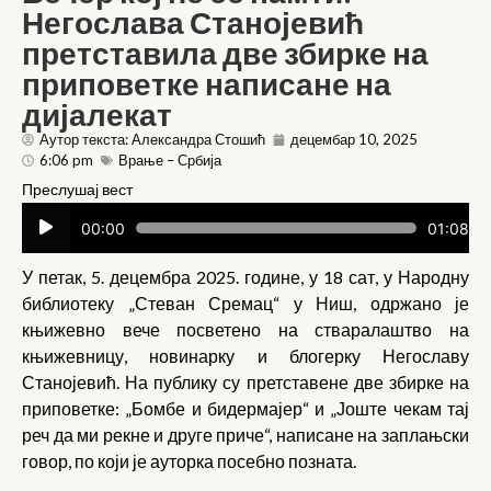
Негослава Станојевић
претставила две збирке на
приповетке написане на
дијалекат
Аутор текста: Александра Стошић
децембар 10, 2025
6:06 pm
Врање – Србија
Преслушај вест
Прегледач
00:00
01:08
звучних
записа
У петак, 5. децембра 2025. године, у 18 сат, у Народну
библиотеку „Стеван Сремац“ у Ниш, одржано је
књижевно вече посветено на стваралаштво на
књижевницу, новинарку и блогерку Негославу
Станојевић. На публику су претставене две збирке на
приповетке: „Бомбе и бидермајер“ и „Јоште чекам тај
реч да ми рекне и друге приче“, написане на заплањски
говор, по који је ауторка посебно позната.