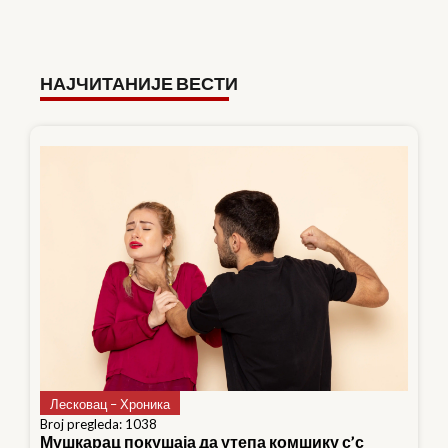
НАЈЧИТАНИЈЕ ВЕСТИ
Лесковац – Хроника
Broj pregleda: 1038
Мушкарац покушаја да утепа комшику с’с