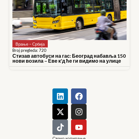
Врање – Србија
Broj pregleda: 720
Стизав автобуси на гас: Београд набавља 150
нови возила – Еве к'д ће ги видимо на улице
Свако копирање,