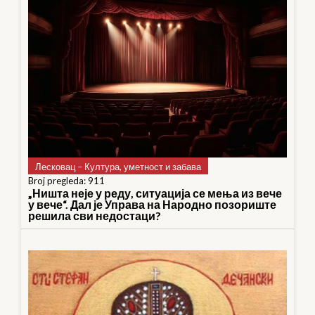
Лесковац – Култура, уметност и забава
Broj pregleda: 911
„Ништа неје у реду, ситуација се мења из вече
у вече“. Дал је Управа на Народно позориште
решила сви недостаци?