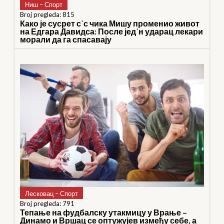
Ниш – Спорт
Broj pregleda: 815
Како је сусрет сʾс чика Мишу променио живот
на Едгара Давидса: После једʾн ударац лекари
морали да га спасавају
Лесковац – Спорт
Broj pregleda: 791
Тепање на фудбалску утакмицу у Врање –
Динамо и Вршац се оптужујев између себе, а