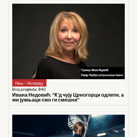
Ниш – Интервју
Broj pregleda: 840
Ивана Недовић: "К'д чују Црногорци одлепе, а
ми јужњаци смо ги смешни"