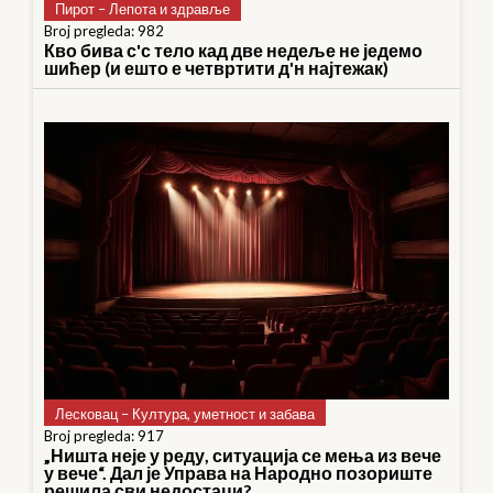
Пирот – Лепота и здравље
Broj pregleda: 982
Кво бива с'с тело кад две недеље не једемо
шићер (и ешто е четвртити д'н најтежак)
Лесковац – Култура, уметност и забава
Broj pregleda: 917
„Ништа неје у реду, ситуација се мења из вече
у вече“. Дал је Управа на Народно позориште
решила сви недостаци?