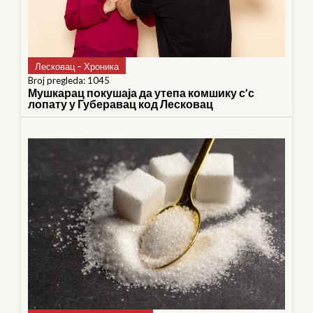
Лесковац – Хроника
Broj pregleda: 1045
Мушкарац покушаја да утепа комшику с’с
лопату у Губеравац код Лесковац