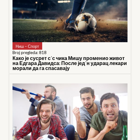
Ниш – Спорт
Broj pregleda: 818
Како је сусрет сʾс чика Мишу променио живот
на Едгара Давидса: После једʾн ударац лекари
морали да га спасавају