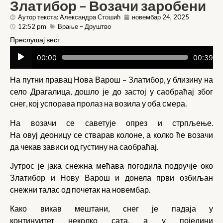
Златибор – Возачи заробени
Аутор текста: Александра Стошић
новембар 24, 2025
12:52 pm
Врање – Друштво
Преслушај вест
Прегледач
00:00
00:39
звучних
записа
На путни правац Нова Варош – Златибор, у близину на
село Драгалица, дошло је до застој у саобраћај због
снег, кој успорава пролаз на возила у оба смера.
На возачи се саветује опрез и стрпљење.
На овуј деоницу се стварав колоне, а колко ће возачи
да чекав зависи од густину на саобраћај.
Јутрос је јака снежна мећава погодила подручје око
Златибор и Нову Варош и донела први озбиљан
снежни талас од почетак на новембар.
Како викав мештани, снег је падаја у
континуитет неколко сата, а у поједини