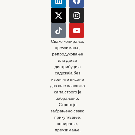
Свако копирање,
преузимање,
репродуковање
или даља
дистрибуција
садржаја без
изричите писане
дозволе власника
сајта строго је
забрањено.
Строго је
забрањено свако
прикупљање,
копирање,
преузимање,