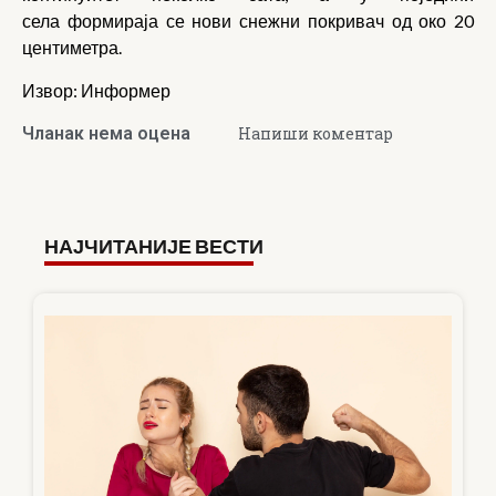
села формираја се нови снежни покривач од око 20
центиметра.
Извор: Информер
Чланак нема оцена
Напиши коментар
НАЈЧИТАНИЈЕ ВЕСТИ