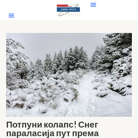
Потпуни колапс! Снег
параласија пут према