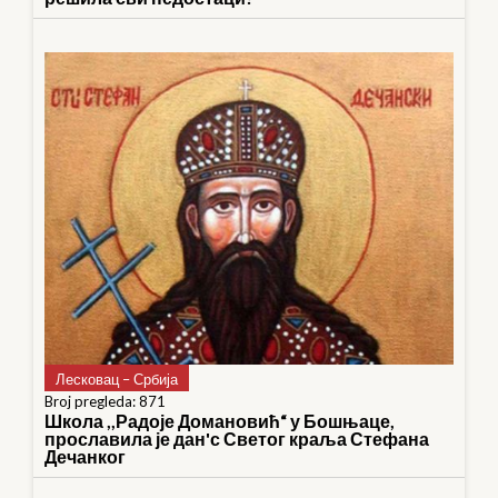
Лесковац – Србија
Broj pregleda: 871
Школа ,,Радоје Домановић“ у Бошњаце,
прославила је дан'с Светог краља Стефана
Дечанког