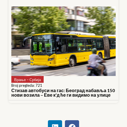
Врање – Србија
Broj pregleda: 721
Стизав автобуси на гас: Београд набавља 150
нови возила – Еве к'д ће ги видимо на улице