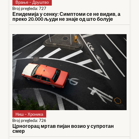
Врање – Друштво
Broj pregleda: 727
Епидемија у сенку: Симптоми се не видив, а
преко 20.000 људи не знаје од што болује
Ниш – Хроника
Broj pregleda: 726
Црногорац мртав пијан возио у супротан
смер