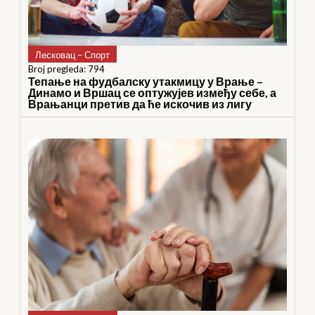
Лесковац – Спорт
Broj pregleda: 794
Тепање на фудбалску утакмицу у Врање –
Динамо и Вршац се оптужујев између себе, а
Врањанци претив да ће искочив из лигу