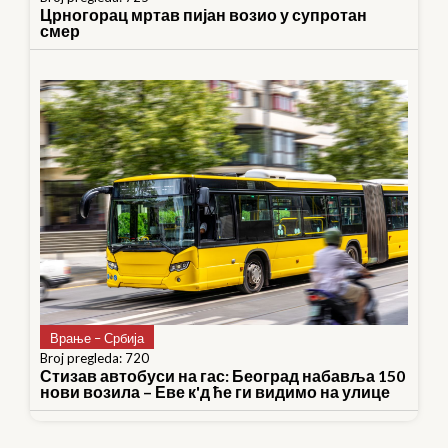
Црногорац мртав пијан возио у супротан
смер
Врање – Србија
Broj pregleda: 720
Стизав автобуси на гас: Београд набавља 150
нови возила – Еве к'д ће ги видимо на улице