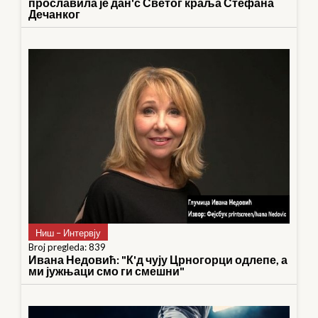
прославила је дан'с Светог краља Стефана
Дечанког
Ниш – Интервју
Broj pregleda: 839
Ивана Недовић: "К'д чују Црногорци одлепе, а
ми јужњаци смо ги смешни"