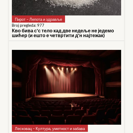
Пирот – Лепота и здравље
Broj pregleda: 977
Кво бива с'с тело кад две недеље не једемо
шићер (и ешто е четвртити д'н најтежак)
Лесковац – Култура, уметност и забава