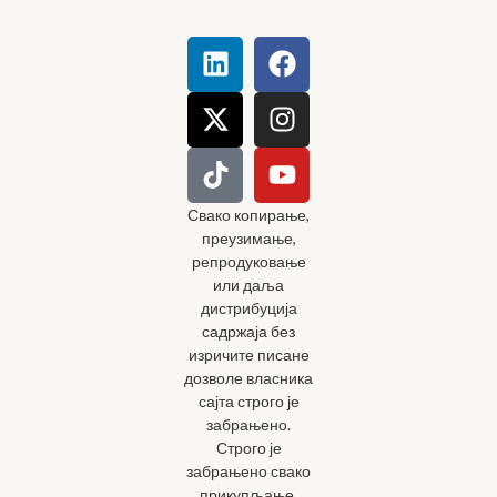
Свако копирање,
преузимање,
репродуковање
или даља
дистрибуција
садржаја без
изричите писане
дозволе власника
сајта строго је
забрањено.
Строго је
забрањено свако
прикупљање,