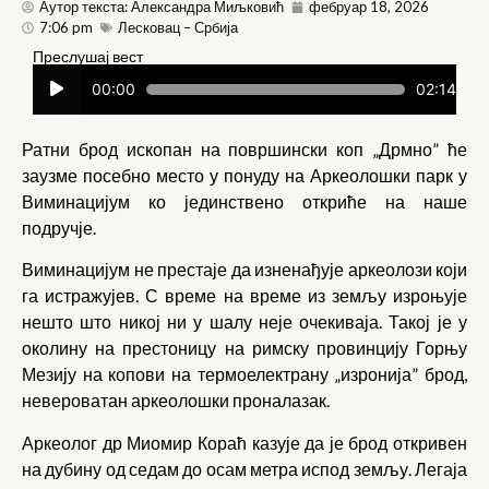
Аутор текста: Александра Миљковић
фебруар 18, 2026
7:06 pm
Лесковац – Србија
Преслушај вест
Прегледач
00:00
02:14
звучних
записа
Ратни брод ископан на површински коп „Дрмно” ће
заузме посебно место у понуду на Аркеолошки парк у
Виминацијум ко јединствено откриће на наше
подручје.
Виминацијум не престаје да изненађује аркеолози који
га истражујев. С време на време из земљу изроњује
нешто што никој ни у шалу неје очекиваја. Такој је у
околину на престоницу на римску провинцију Горњу
Мезију на копови на термоелектрану „изронија” брод,
невероватан аркеолошки проналазак.
Аркеолог др Миомир Кораћ казује да је брод откривен
на дубину од седам до осам метра испод земљу. Легаја