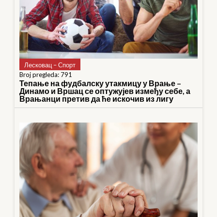
Лесковац – Спорт
Broj pregleda: 791
Тепање на фудбалску утакмицу у Врање –
Динамо и Вршац се оптужујев између себе, а
Врањанци претив да ће искочив из лигу