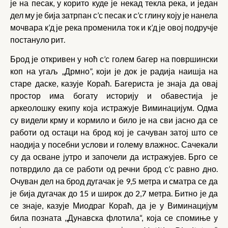
је на песак, у корито куде је некад текла река, и један
дел му је бија затрпан с’с песак и с’с глину коју је нанела
мочвара к’д је река променила ток и к’д је овој подручје
постануло рит.
Брод је откривен у ноћ с’с голем багер на површински
коп на угаљ „Дрмно”, који је док је радија наишја на
старе даске, казује Кораћ. Багериста је знаја да овај
простор има богату историју и обавестија је
аркеолошку екипу која истражује Виминацијум. Одма
су видели крму и кормило и било је на сви јасно да се
работи од остаци на брод кој је сачуван затој што се
наодија у посебни услови и голему влажнос. Сачекали
су да осване јутро и започели да истражујев. Брго се
потврдило да се работи од речни брод с’с равно дно.
Очуван дел на брод дугачак је 9,5 метра и сматра се да
је бија дугачак до 15 и широк до 2,7 метра. Битно је да
се знаје, казује Миодраг Кораћ, да је у Виминацијум
била позната ,,Дунавска флотила“, која се спомиње у