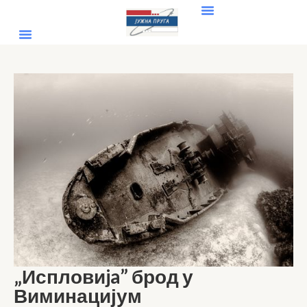
„Испловиja” брод у
Виминацијум