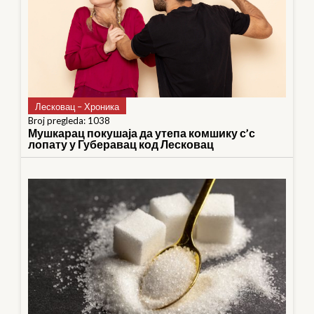
Лесковац – Хроника
Broj pregleda: 1038
Мушкарац покушаја да утепа комшику с’с
лопату у Губеравац код Лесковац