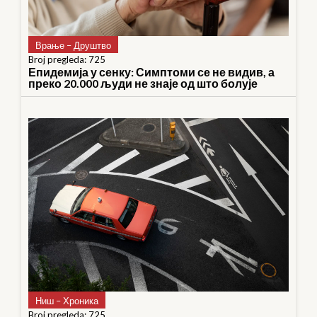
Врање – Друштво
Broj pregleda: 725
Епидемија у сенку: Симптоми се не видив, а
преко 20.000 људи не знаје од што болује
Ниш – Хроника
Broj pregleda: 725