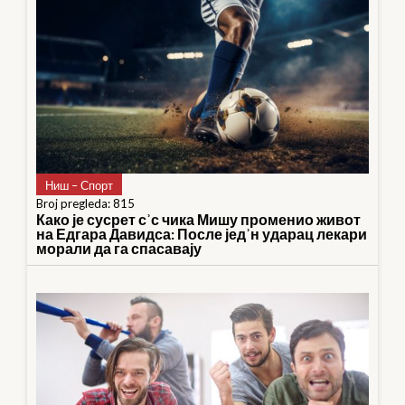
Ниш – Спорт
Broj pregleda: 815
Како је сусрет сʾс чика Мишу променио живот
на Едгара Давидса: После једʾн ударац лекари
морали да га спасавају