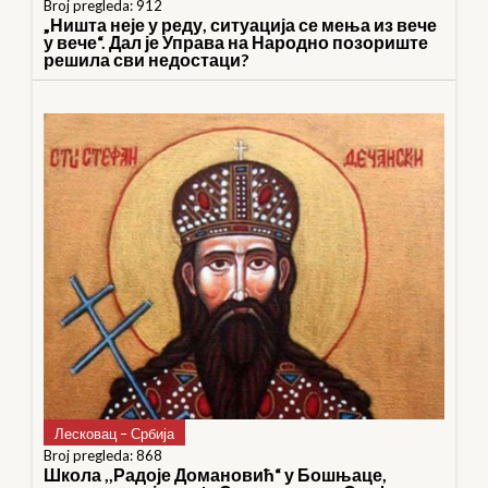
Broj pregleda: 912
„Ништа неје у реду, ситуација се мења из вече
у вече“. Дал је Управа на Народно позориште
решила сви недостаци?
Лесковац – Србија
Broj pregleda: 868
Школа ,,Радоје Домановић“ у Бошњаце,