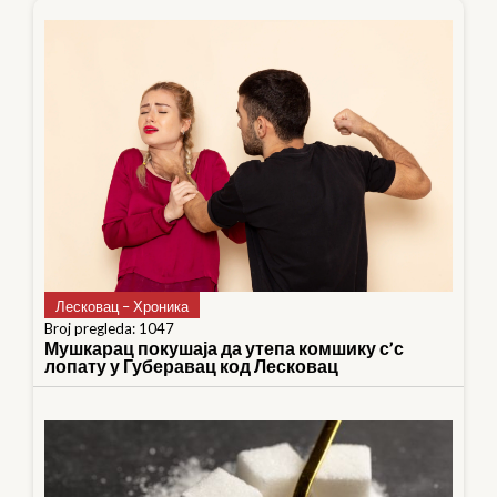
Лесковац – Хроника
Broj pregleda: 1047
Мушкарац покушаја да утепа комшику с’с
лопату у Губеравац код Лесковац