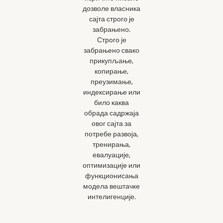
дозволе власника
сајта строго је
забрањено.
Строго је
забрањено свако
прикупљање,
копирање,
преузимање,
индексирање или
било каква
обрада садржаја
овог сајта за
потребе развоја,
тренирања,
евалуације,
оптимизације или
функционисања
модела вештачке
интелигенције.