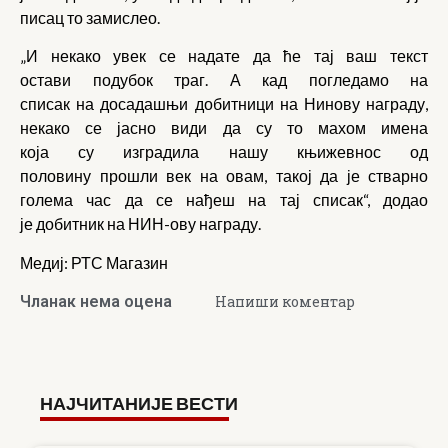
писац то замислео.
„И некако увек се надате да ће тај ваш текст
остави подубок траг. А кад погледамо на
списак на досадашњи добитници на Нинову награду,
некако се јасно види да су то махом имена
која су изградила нашу књижевнос од
половину прошли век на овам, такој да је стварно
голема час да се нађеш на тај списак“, додао
је добитник на НИН-ову награду.
Медиј: РТС Магазин
Чланак нема оцена
Напиши коментар
НАЈЧИТАНИЈЕ ВЕСТИ