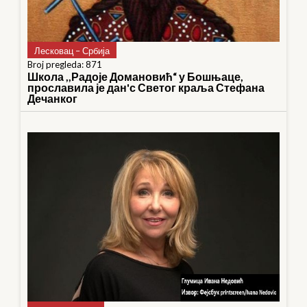
Лесковац – Србија
Broj pregleda: 871
Школа ,,Радоје Домановић“ у Бошњаце,
прославила је дан'с Светог краља Стефана
Дечанког