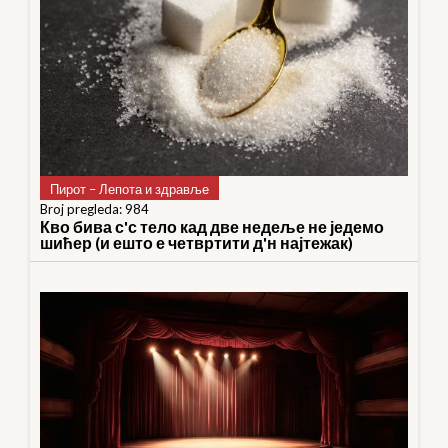
Пирот – Лепота и здравље
Broj pregleda: 984
Кво бива с'с тело кад две недеље не једемо
шићер (и ешто е четвртити д'н најтежак)