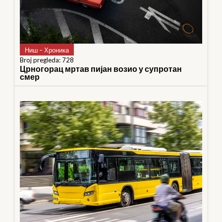
Ниш – Хроника
Broj pregleda: 728
Црногорац мртав пијан возио у супротан
смер