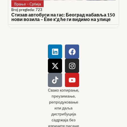
Врање – Србија
Broj pregleda: 723
Стизав автобуси на гас: Београд набавља 150
нови возила – Еве к'д ће ги видимо на улице
Свако копирање,
преузимање,
репродуковање
или даља
дистрибуција
садржаја без
изричите писане