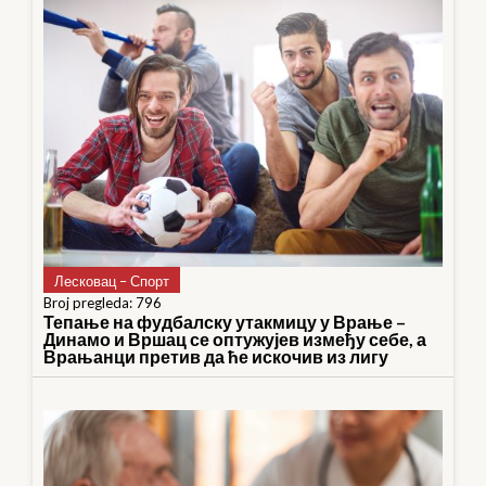
Лесковац – Спорт
Broj pregleda: 796
Тепање на фудбалску утакмицу у Врање –
Динамо и Вршац се оптужујев између себе, а
Врањанци претив да ће искочив из лигу