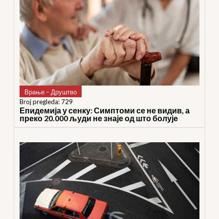
Врање – Друштво
Broj pregleda: 729
Епидемија у сенку: Симптоми се не видив, а
преко 20.000 људи не знаје од што болује