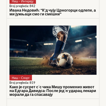
Ниш – Интервју
Broj pregleda: 842
Ивана Недовић: "К'д чују Црногорци одлепе, а
ми јужњаци смо ги смешни"
Ниш – Спорт
Broj pregleda: 819
Како је сусрет сʾс чика Мишу променио живот
на Едгара Давидса: После једʾн ударац лекари
морали да га спасавају