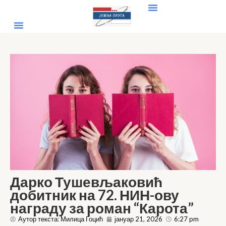
Дарко Тушевљаковић
добитник на 72. НИН-ову
награду за роман “Карота”
Аутор текста: Милица Гоцић
јануар 21, 2026
6:27 pm