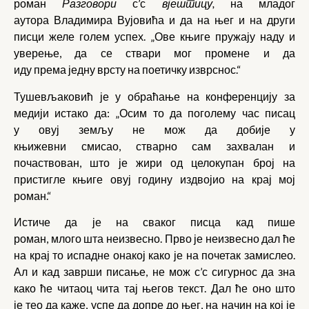
роман
Разговори
с
’с
вјештицу,
на младог
аутора Владимира Вујовића и да на њег и на други
писци желе голем успех. „Ове књиге пружају наду и
уверење, да се ствари мог промене и да
иду према једну врсту на поетичку изврснос.“
Тушевљаковић је у обраћање на конференцију за
медији истако да: „Осим то да поголему час писац
у овуј земљу не мож да добије у
књижевни смисао, стварно сам захвалан и
почаствован, што је жири од целокупан број на
пристигле књиге овуј годину издвојио на крај мој
роман.“
Истиче да је на сваког писца кад пише
роман, млого шта неизвесно. Прво је неизвесно дал ће
на крај то испадне онакој како је на почетак замислео.
Ал и кад заврши писање, не мож
с
’с
сигурнос да зна
како ће читаоц чита тај његов текст. Дал ће оно што
је тео да каже, успе да допре до њег, на начин на кој је