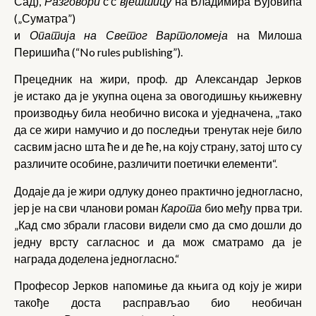
Сад),
Разговори
с
’с
вјештицу
на Владимира Вујовића
(„Суматра”)
и
Опатија на Светог Вартоломеја
на Милоша
Перишића (“No rules publishing”).
Прецедник на жири, проф. др Александар Јерков
је истако да је укупна оцена за овогодишњу књижевну
производњу била необично висока и уједначена, „тако
да се жири намучио и до последњи тренутак неје било
сасвим јасно шта ће и де ће, на коју страну, затој што су
различите особине, различити поетички елементи“.
Додаје да је жири одлуку донео практично једногласно,
јер је на сви чланови роман
Карота
био међу прва три.
„Кад смо збрали гласови видели смо да смо дошли до
једну врсту сагласнос и да мож сматрамо да је
награда доделена једногласно.“
Професор Јерков напомиње да књига од коју је жири
такође доста расправљао био необичан