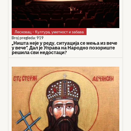
Лесковац – Култура, уметност и забава
Broj pregleda: 919
„Ништа неје у реду, ситуација се мења из вече
у вече“. Дал је Управа на Народно позориште
решила сви недостаци?