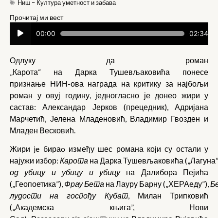
Ниш – Култура уметност и забава
Прочитај ми вест
Прегледач
00:00
02:34
звучних
записа
Одлуку да роман
„Карота“ на Дарка Тушевљаковића понесе
признање НИН-ова награда на критику за најбољи
роман у овуј годину, једногласно је донео жири у
састав: Александар Јерков (прецедник), Адријана
Марчетић, Јелена Младеновић, Владимир Гвозден и
Младен Весковић.
Жири je бираo између шес романа који су остали у
најужи избор:
Карота
на Дарка Тушевљаковића („Лагуна”
од убицу и убицу и убицу
на Далибора Пејића
(„Геопоетика”),
Фрау Бета
на Лауру Барну („ХЕРАеду”),
Б
лудости на госпођу Кубат
, Милан Трипковић
(„Академска књига”, Нови