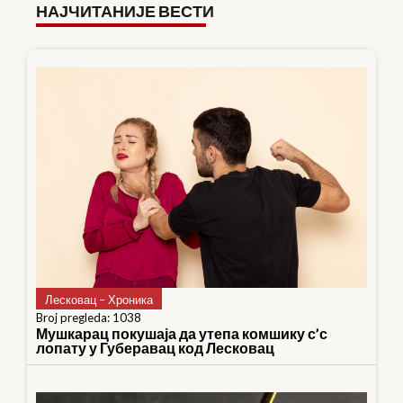
НАЈЧИТАНИЈЕ ВЕСТИ
Лесковац – Хроника
Broj pregleda: 1038
Мушкарац покушаја да утепа комшику с’с
лопату у Губеравац код Лесковац