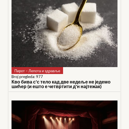
Пирот – Лепота и здравље
Broj pregleda: 977
Кво бива с'с тело кад две недеље не једемо
шићер (и ешто е четвртити д'н најтежак)