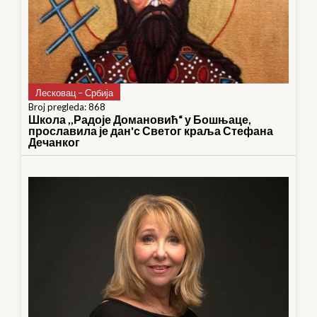
Лесковац – Србија
Broj pregleda: 868
Школа ,,Радоје Домановић“ у Бошњаце,
прославила је дан'с Светог краља Стефана
Дечанког