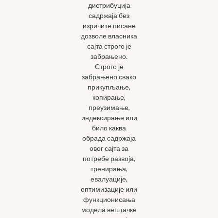
дистрибуција
садржаја без
изричите писане
дозволе власника
сајта строго је
забрањено.
Строго је
забрањено свако
прикупљање,
копирање,
преузимање,
индексирање или
било каква
обрада садржаја
овог сајта за
потребе развоја,
тренирања,
евалуације,
оптимизације или
функционисања
модела вештачке