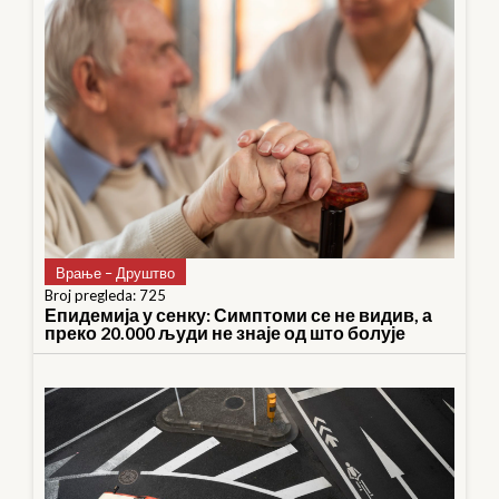
Врање – Друштво
Broj pregleda: 725
Епидемија у сенку: Симптоми се не видив, а
преко 20.000 људи не знаје од што болује