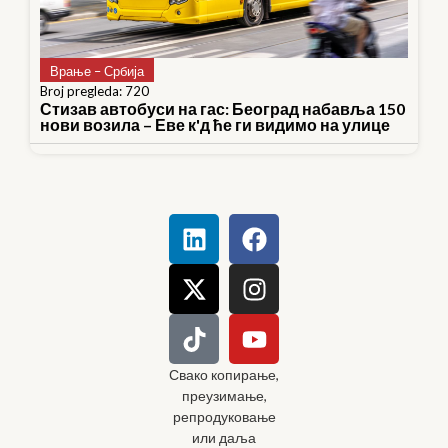
Врање – Србија
Broj pregleda: 720
Стизав автобуси на гас: Београд набавља 150
нови возила – Еве к'д ће ги видимо на улице
Свако копирање,
преузимање,
репродуковање
или даља