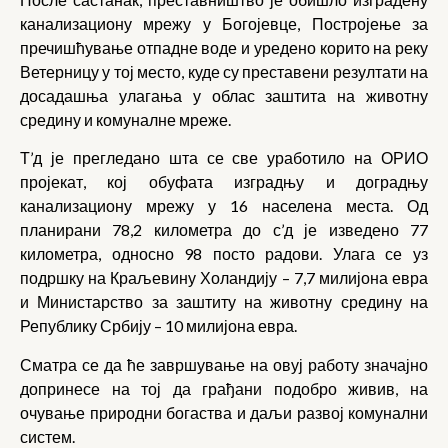
канализациону мрежу у Богојевце, Постројење за
пречишћување отпадне воде и уредено корито на реку
Ветерницу у тој место, куде су преставени резултати на
досадашња улагања у облас заштита на животну
средину и комуналне мреже.
Т’д је прегледано шта се све уработило на ОРИО
пројекат, кој обуфата изградњу и доградњу
канализациону мрежу у 16 населена места. Од
планирани 78,2 километра до с’д је изведено 77
километра, односно 98 посто радови. Улага се уз
подршку на Краљевину Холандију – 7,7 милијона евра
и Министарство за заштиту на животну средину на
Републику Србију – 10 милијона евра.
Сматра се да ће завршување на овуј работу значајно
допринесе на тој да грађани подобро живив, на
очување природни богаства и даљи развој комунални
систем.