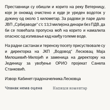
Преставници су обишли и корито на реку Ветерницу,
које је ономад очистено и куде је уреден водоток у
дужину од около 1 километар. За радови је паре дало
ЈВП „Србијаводе“ с’с 13,3 милијона динари без ПДВ, да
би се повећала пропусна моћ на корито и намалила
опаснос од изливање кад наиђу големе воде.
На радни састанак и теренску посету присуствовале су
и директорка на ЈКП „Водовод“ Лесковац Маја
Милошевић-Милојић и заменица на директорку на
Јединицу за увођење ОРИО пројекат Санела
Станковић.
Извор: Кабинет градоначелника Лесковца
Чланак нема оцена
Напиши коментар