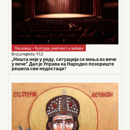
Лесковац – Култура, уметност и забава
Broj pregleda: 912
„Ништа неје у реду, ситуација се мења из вече
у вече“. Дал је Управа на Народно позориште
решила сви недостаци?