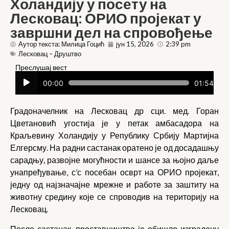
Холандију у посету на
Лесковац: ОРИО пројекат у
завршни дел на спровођење
Аутор текста: Милица Гоцић
јун 15, 2026
2:39 pm
Лесковац – Друштво
Преслушај вест
Прегледач
00:00
01:54
звучних
записа
Градоначелник на Лесковац др сци. мед. Горан
Цветановић угостија је у петак амбасадора на
Краљевину Холандију у Републику Србију Мартијна
Елгерсму. На радни састанак оратено је од досадашњу
сарадњу, развојне могућности и шансе за њојно даље
унапређување, с’с посебан осврт на ОРИО пројекат,
једну од најзначајне мрежне и работе за заштиту на
животну средину које се спроводив на територију на
Лесковац.
После састанак, преставништво је обишло изградену