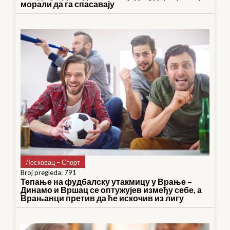
морали да га спасавају
Лесковац – Спорт
Broj pregleda: 791
Тепање на фудбалску утакмицу у Врање –
Динамо и Вршац се оптужујев између себе, а
Врањанци претив да ће искочив из лигу