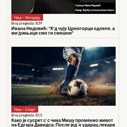
Ниш – Интервју
Broj pregleda: 839
Ивана Недовић: "К'д чују Црногорци одлепе, а
ми јужњаци смо ги смешни"
Ниш – Спорт
Broj pregleda: 815
Како је сусрет сʾс чика Мишу променио живот
на Едгара Давидса: После једʾн ударац лекари